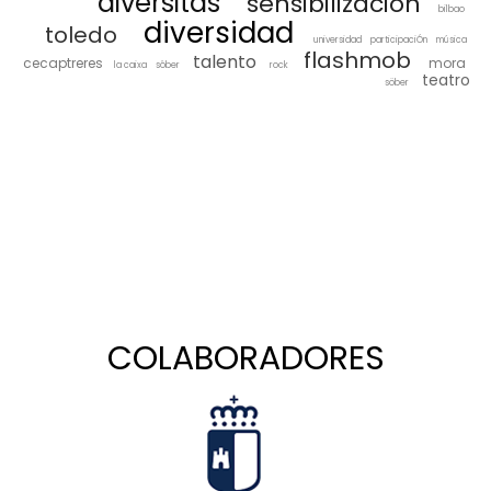
diversitas
sensibilización
bilbao
diversidad
toledo
universidad
participaciÓn
música
flashmob
talento
cecaptreres
mora
la caixa
sôber
rock
teatro
söber
COLABORADORES