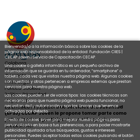
Bienvenida/o a la información básica sobre las cookies de la
página web responsabilidad de la entidad: Fundación CIIES |
CECAP Joven | Servicio de Capacitación CECAP.
Colabora
Una cookie o galleta informática es un pequeño archivo de
Galerías
información que se guarda en tu ordenador, “smartphone” o
Contacto
tableta cada vez que visitas nuestra página web. Algunas cookies
Aviso Legal
son nuestras y otras pertenecen a empresas externas que prestan
servicios para nuestra página web.
Política Cookies
Política Privacidad
Las cookies pueden ser de varios tipos: las cookies técnicas son
Mapa web
necesarias para que nuestra página web pueda funcionar, no
necesitan de tu autorización y son las únicas que tenemos
La Entidad Prestadora de Servicios a la Juventud
activadas por defecto.
(EPSJ) CECAP Joven le propone tomar parte como
patrocinador o participante en el Proyecto
El resto de cookies sirven para mejorar nuestra página, para
personalizarla en base a tus preferencias, o para poder mostrarte
DIVERSITAS.
publicidad ajustada a tus búsquedas, gustos e intereses
personales. Puedes aceptar todas estas cookies pulsando el botón