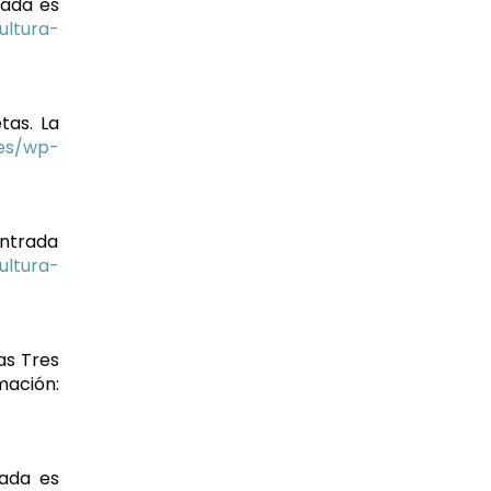
rada es
ultura-
tas. La
.es/wp-
 entrada
ultura-
as Tres
ión:
rada es