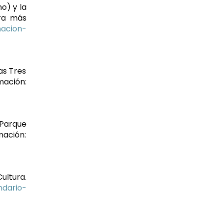
o) y la
ara más
macion-
as Tres
ión:
 Parque
ción:
Cultura.
ndario-