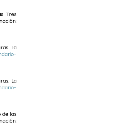
as Tres
ión:
ras. La
ndario-
ras. La
ndario-
e de las
ión: