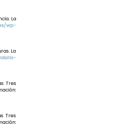
cia. La
.es/wp-
uras. La
ndario-
as Tres
ión:
as Tres
ión: