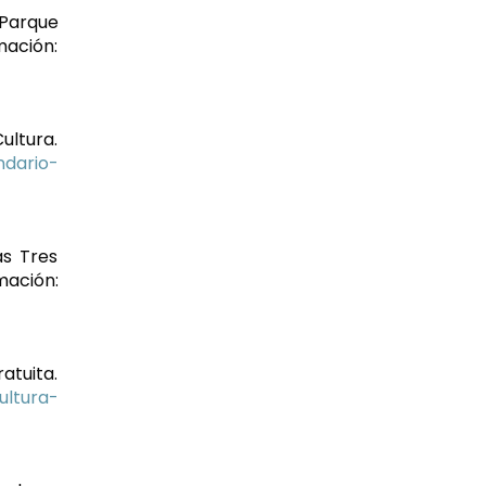
 Parque
ción:
Cultura.
ndario-
as Tres
ión:
atuita.
ultura-