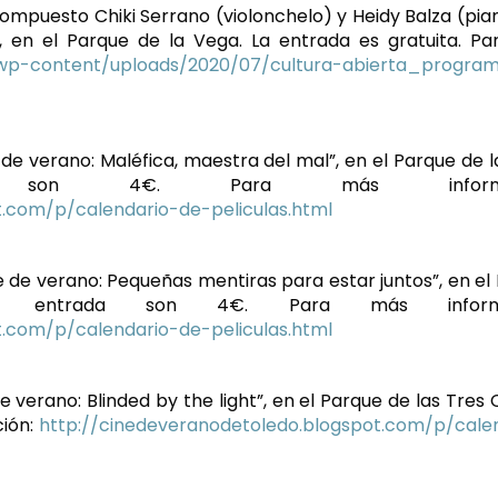
compuesto Chiki Serrano (violonchelo) y Heidy Balza (pian
, en el Parque de la Vega. La entrada es gratuita. P
/wp-content/uploads/2020/07/cultura-abierta_progra
 de verano: Maléfica, maestra del mal”, en el Parque de l
a son 4€. Para más informac
t.com/p/calendario-de-peliculas.html
ne de verano: Pequeñas mentiras para estar juntos”, en el
 entrada son 4€. Para más informa
t.com/p/calendario-de-peliculas.html
de verano: Blinded by the light”, en el Parque de las Tres 
ción:
http://cinedeveranodetoledo.blogspot.com/p/cale