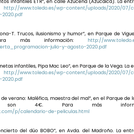
entos infantiles ETR”, en calle Azucena (Azucaica). La ent
n:
http://www.toledo.es/wp-content/uploads/2020/07/c
-2020.pdf
usiona-T. Trucos, ilusionismo y humor”, en Parque de Vigue
Para más información:
http://www.toledo
erta_programacion-julio-y-agosto-2020.pdf
ionetas infantiles, Pipa Mac Leo”, en Parque de la Vega. La
n:
http://www.toledo.es/wp-content/uploads/2020/07/c
-2020.pdf
ne de verano: Maléfica, maestra del mal”, en el Parque de l
a son 4€. Para más informac
t.com/p/calendario-de-peliculas.html
Concierto del dúo BOBO”, en Avda. del Madroño. La ent